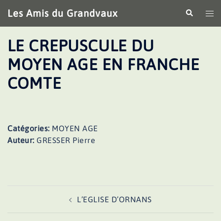
Aller
Les Amis du Grandvaux
Recherche
Ouv
au
le
contenu
me
LE CREPUSCULE DU
MOYEN AGE EN FRANCHE
COMTE
Catégories:
MOYEN AGE
Auteur:
GRESSER Pierre
Navigation
L’EGLISE D’ORNANS
d’article