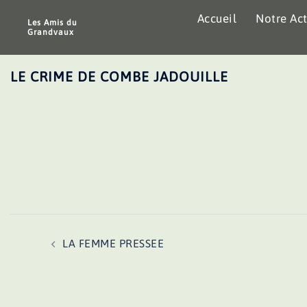
Aller
Accueil
Notre Act
au
Les Amis du
Grandvaux
contenu
LE CRIME DE COMBE JADOUILLE
Navigation
LA FEMME PRESSEE
d’article