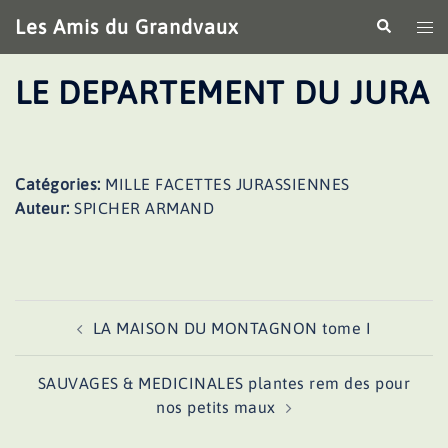
Aller
Les Amis du Grandvaux
Recherche
Ouv
au
le
contenu
me
LE DEPARTEMENT DU JURA
Catégories:
MILLE FACETTES JURASSIENNES
Auteur:
SPICHER ARMAND
Navigation
LA MAISON DU MONTAGNON tome I
d’article
SAUVAGES & MEDICINALES plantes rem des pour
nos petits maux