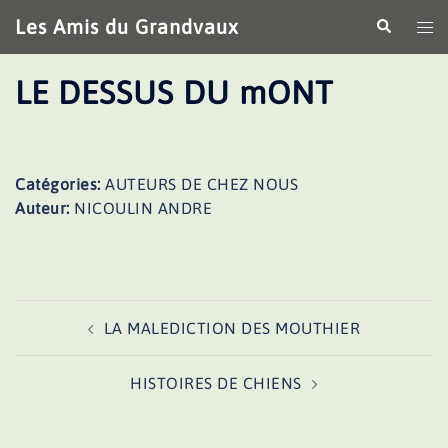
Aller
Les Amis du Grandvaux
Recherche
Ouv
au
le
contenu
me
LE DESSUS DU mONT
Catégories:
AUTEURS DE CHEZ NOUS
Auteur:
NICOULIN ANDRE
Navigation
LA MALEDICTION DES MOUTHIER
d’article
HISTOIRES DE CHIENS