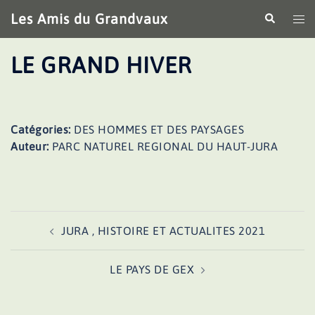
Aller
Les Amis du Grandvaux
Recherche
Ouv
au
le
contenu
me
LE GRAND HIVER
Catégories:
DES HOMMES ET DES PAYSAGES
Auteur:
PARC NATUREL REGIONAL DU HAUT-JURA
Navigation
JURA , HISTOIRE ET ACTUALITES 2021
d’article
LE PAYS DE GEX