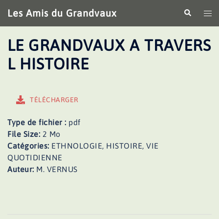
Aller
Les Amis du Grandvaux
Recherche
Ouv
au
le
contenu
me
LE GRANDVAUX A TRAVERS
L HISTOIRE
TÉLÉCHARGER
Type de fichier :
pdf
File Size:
2 Mo
Catégories:
ETHNOLOGIE, HISTOIRE, VIE
QUOTIDIENNE
Auteur:
M. VERNUS