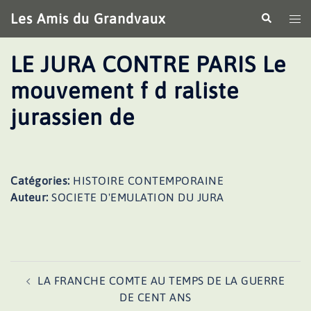
Aller
Les Amis du Grandvaux
Recherche
Ouv
au
le
contenu
me
LE JURA CONTRE PARIS Le
mouvement f d raliste
jurassien de
Catégories:
HISTOIRE CONTEMPORAINE
Auteur:
SOCIETE D'EMULATION DU JURA
Navigation
LA FRANCHE COMTE AU TEMPS DE LA GUERRE
d’article
DE CENT ANS