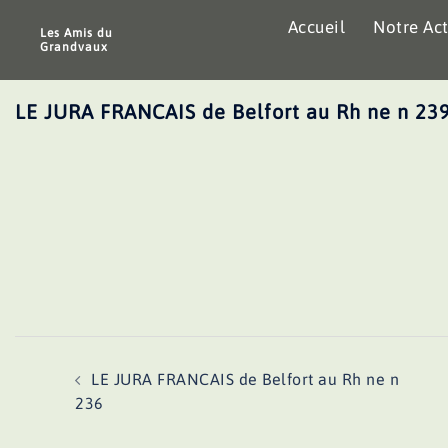
Aller
Accueil
Notre Act
au
Les Amis du
Grandvaux
contenu
LE JURA FRANCAIS de Belfort au Rh ne n 23
Navigation
LE JURA FRANCAIS de Belfort au Rh ne n
d’article
236