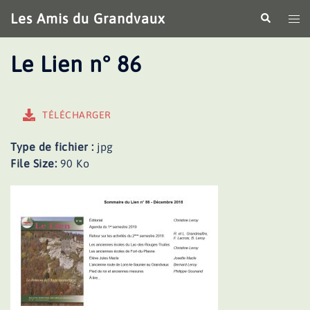
Aller
Les Amis du Grandvaux
Recherche
Ouv
au
le
contenu
me
Le Lien n° 86
TÉLÉCHARGER
Type de fichier :
jpg
File Size:
90 Ko