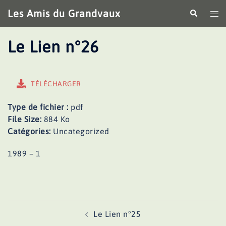
Aller
Les Amis du Grandvaux
Recherche
Ouv
au
le
contenu
me
Le Lien n°26
TÉLÉCHARGER
Type de fichier :
pdf
File Size:
884 Ko
Catégories:
Uncategorized
1989 – 1
Navigation
Le Lien n°25
d’article