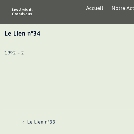
Aller
Accueil
Notre Act
au
Les Amis du
Grandvaux
contenu
Le Lien n°34
1992 – 2
Navigation
Le Lien n°33
d’article