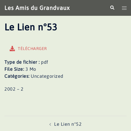
Aller
Les Amis du Grandvaux
Recherche
Ouv
au
le
contenu
me
Le Lien n°53
TÉLÉCHARGER
Type de fichier :
pdf
File Size:
3 Mo
Catégories:
Uncategorized
2002 – 2
Navigation
Le Lien n°52
d’article