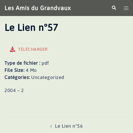
Aller
Les Amis du Grandvaux
Recherche
Ouv
au
le
contenu
me
Le Lien n°57
TÉLÉCHARGER
Type de fichier :
pdf
File Size:
4 Mo
Catégories:
Uncategorized
2004 – 2
Navigation
Le Lien n°56
d’article