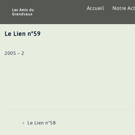
Aller
Accueil
Notre Act
au
Les Amis du
Grandvaux
contenu
Le Lien n°59
2005 – 2
Navigation
Le Lien n°58
d’article