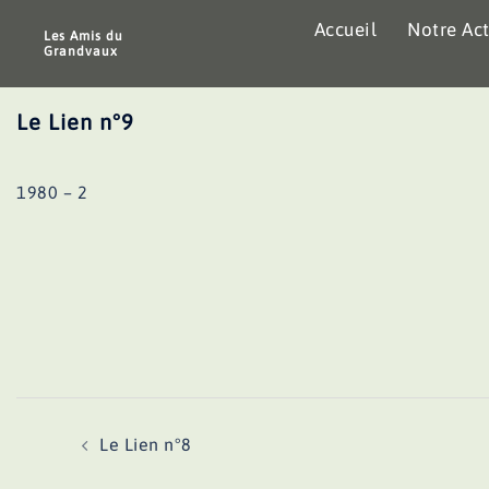
Aller
Accueil
Notre Act
au
Les Amis du
Grandvaux
contenu
Le Lien n°9
1980 – 2
Navigation
Le Lien n°8
d’article