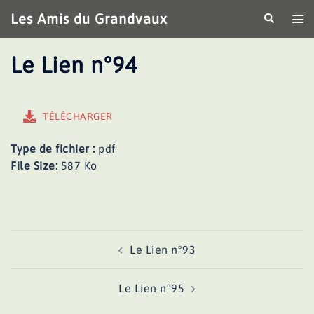
Aller
Les Amis du Grandvaux
Recherche
Ouv
au
le
contenu
me
Le Lien n°94
TÉLÉCHARGER
Type de fichier :
pdf
File Size:
587 Ko
Navigation
Le Lien n°93
d’article
Le Lien n°95