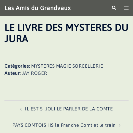
Aller
Les Amis du Grandvaux
Recherche
Ouv
au
le
contenu
me
LE LIVRE DES MYSTERES DU
JURA
Catégories:
MYSTERES MAGIE SORCELLERIE
Auteur:
JAY ROGER
Navigation
IL EST SI JOLI LE PARLER DE LA COMTE
d’article
PAYS COMTOIS HS la Franche Comt et le train