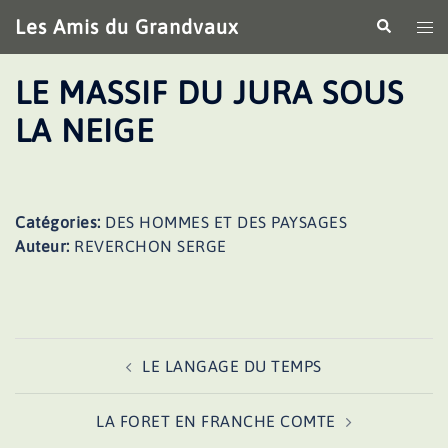
Aller
Les Amis du Grandvaux
Recherche
Ouv
au
le
contenu
me
LE MASSIF DU JURA SOUS
LA NEIGE
Catégories:
DES HOMMES ET DES PAYSAGES
Auteur:
REVERCHON SERGE
Navigation
LE LANGAGE DU TEMPS
d’article
LA FORET EN FRANCHE COMTE