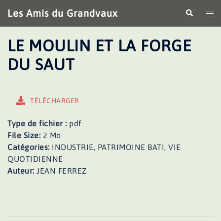
Aller
Les Amis du Grandvaux
Recherche
Ouv
au
le
contenu
me
LE MOULIN ET LA FORGE
DU SAUT
TÉLÉCHARGER
Type de fichier :
pdf
File Size:
2 Mo
Catégories:
INDUSTRIE, PATRIMOINE BATI, VIE
QUOTIDIENNE
Auteur:
JEAN FERREZ