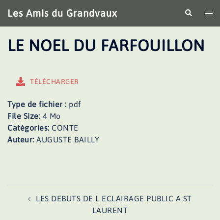
Aller
Les Amis du Grandvaux
Recherche
Ouv
au
le
contenu
me
LE NOEL DU FARFOUILLON
TÉLÉCHARGER
Type de fichier :
pdf
File Size:
4 Mo
Catégories:
CONTE
Auteur:
AUGUSTE BAILLY
Navigation
LES DEBUTS DE L ECLAIRAGE PUBLIC A ST
d’article
LAURENT