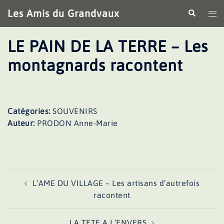
Aller
Les Amis du Grandvaux
Recherche
Ouv
au
le
contenu
me
LE PAIN DE LA TERRE – Les
montagnards racontent
Catégories:
SOUVENIRS
Auteur:
PRODON Anne-Marie
Navigation
L’AME DU VILLAGE – Les artisans d’autrefois
d’article
racontent
LA TETE A L’ENVERS