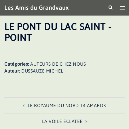
Aller
Les Amis du Grandvaux
Recherche
Ouv
au
le
contenu
me
LE PONT DU LAC SAINT -
POINT
Catégories:
AUTEURS DE CHEZ NOUS
Auteur:
DUSSAUZE MICHEL
Navigation
LE ROYAUME DU NORD T4 AMAROK
d’article
LA VOILE ECLATEE