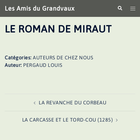
Aller
Les Amis du Grandvaux
Recherche
Ouv
au
le
contenu
me
LE ROMAN DE MIRAUT
Catégories:
AUTEURS DE CHEZ NOUS
Auteur:
PERGAUD LOUIS
Navigation
LA REVANCHE DU CORBEAU
d’article
LA CARCASSE ET LE TORD-COU (1285)