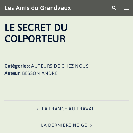
Aller
Les Amis du Grandvaux
Recherche
Ouv
au
le
contenu
me
LE SECRET DU
COLPORTEUR
Catégories:
AUTEURS DE CHEZ NOUS
Auteur:
BESSON ANDRE
Navigation
LA FRANCE AU TRAVAIL
d’article
LA DERNIERE NEIGE