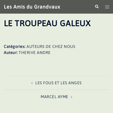
Aller
Les Amis du Grandvaux
Recherche
Ouv
au
le
contenu
me
LE TROUPEAU GALEUX
Catégories:
AUTEURS DE CHEZ NOUS
Auteur:
THERIVE ANDRE
Navigation
LES FOUS ET LES ANGES
d’article
MARCEL AYME