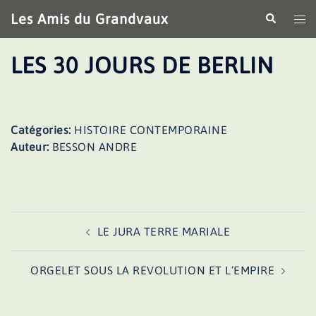
Aller
Les Amis du Grandvaux
Recherche
Ouv
au
le
contenu
me
LES 30 JOURS DE BERLIN
Catégories:
HISTOIRE CONTEMPORAINE
Auteur:
BESSON ANDRE
Navigation
LE JURA TERRE MARIALE
d’article
ORGELET SOUS LA REVOLUTION ET L’EMPIRE