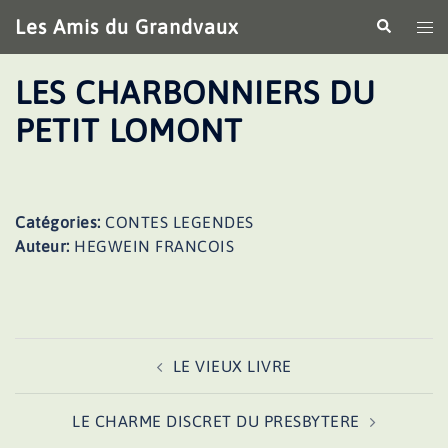
Aller
Les Amis du Grandvaux
Recherche
Ouv
au
le
contenu
me
LES CHARBONNIERS DU
PETIT LOMONT
Catégories:
CONTES LEGENDES
Auteur:
HEGWEIN FRANCOIS
Navigation
LE VIEUX LIVRE
d’article
LE CHARME DISCRET DU PRESBYTERE