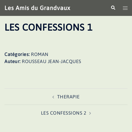
Aller
Les Amis du Grandvaux
Recherche
Ouv
au
le
contenu
me
LES CONFESSIONS 1
Catégories:
ROMAN
Auteur:
ROUSSEAU JEAN-JACQUES
Navigation
THERAPIE
d’article
LES CONFESSIONS 2