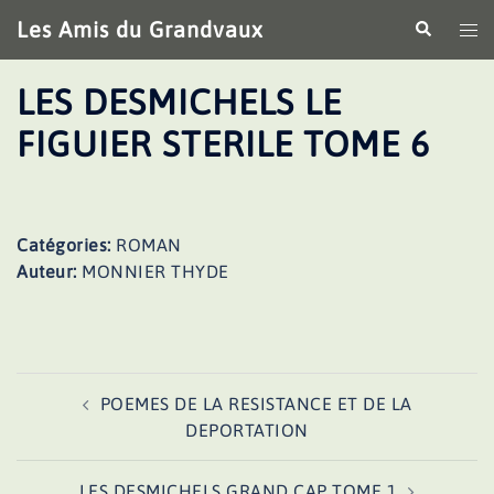
Aller
Les Amis du Grandvaux
Recherche
Ouv
au
le
contenu
me
LES DESMICHELS LE
FIGUIER STERILE TOME 6
Catégories:
ROMAN
Auteur:
MONNIER THYDE
Navigation
POEMES DE LA RESISTANCE ET DE LA
d’article
DEPORTATION
LES DESMICHELS GRAND CAP TOME 1