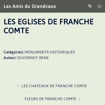
Aller
Les Amis du Grandvaux
Recherche
Ouv
au
le
contenu
me
LES EGLISES DE FRANCHE
COMTE
Catégories:
MONUMENTS HISTORIQUES
Auteur:
DUVERNOY RENE
Navigation
LES CHATEAUX DE FRANCHE COMTE
d’article
FLEURS DE FRANCHE COMTE