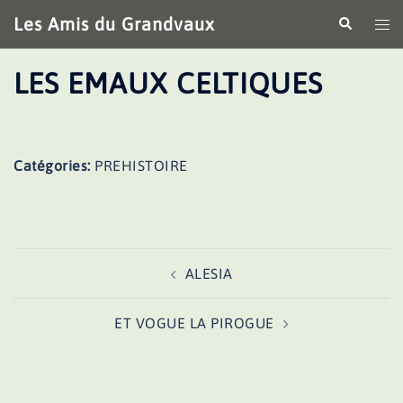
Aller
Les Amis du Grandvaux
Recherche
Ouv
au
le
contenu
me
LES EMAUX CELTIQUES
Catégories:
PREHISTOIRE
Navigation
ALESIA
d’article
ET VOGUE LA PIROGUE