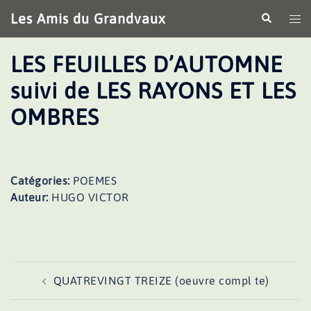
Aller
Les Amis du Grandvaux
Recherche
Ouv
au
le
contenu
me
LES FEUILLES D’AUTOMNE
suivi de LES RAYONS ET LES
OMBRES
Catégories:
POEMES
Auteur:
HUGO VICTOR
Navigation
QUATREVINGT TREIZE (oeuvre compl te)
d’article