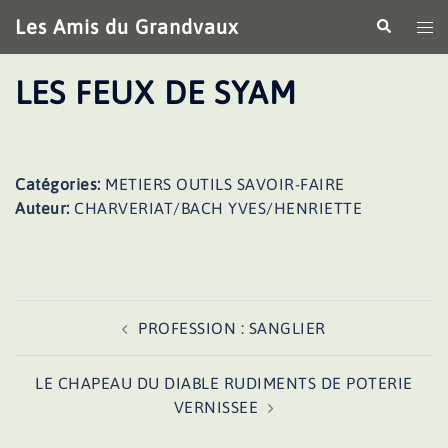
Aller
Les Amis du Grandvaux
Recherche
Ouv
au
le
contenu
me
LES FEUX DE SYAM
Catégories:
METIERS OUTILS SAVOIR-FAIRE
Auteur:
CHARVERIAT/BACH YVES/HENRIETTE
Navigation
PROFESSION : SANGLIER
d’article
LE CHAPEAU DU DIABLE RUDIMENTS DE POTERIE
VERNISSEE