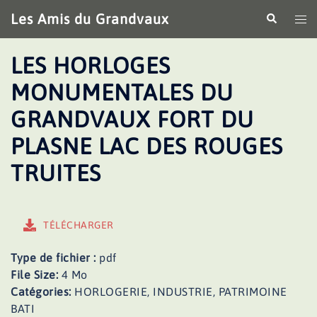
Aller
Les Amis du Grandvaux
Recherche
Ouv
au
le
contenu
me
LES HORLOGES
MONUMENTALES DU
GRANDVAUX FORT DU
PLASNE LAC DES ROUGES
TRUITES
TÉLÉCHARGER
Type de fichier :
pdf
File Size:
4 Mo
Catégories:
HORLOGERIE, INDUSTRIE, PATRIMOINE
BATI