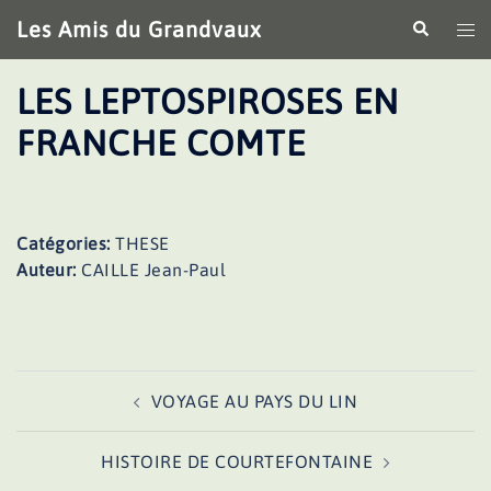
Aller
Les Amis du Grandvaux
Recherche
Ouv
au
le
contenu
me
LES LEPTOSPIROSES EN
FRANCHE COMTE
Catégories:
THESE
Auteur:
CAILLE Jean-Paul
Navigation
VOYAGE AU PAYS DU LIN
d’article
HISTOIRE DE COURTEFONTAINE