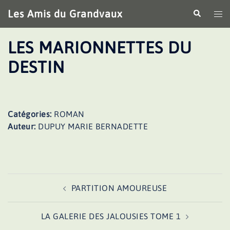
Aller
Les Amis du Grandvaux
Recherche
Ouv
au
le
contenu
me
LES MARIONNETTES DU
DESTIN
Catégories:
ROMAN
Auteur:
DUPUY MARIE BERNADETTE
Navigation
PARTITION AMOUREUSE
d’article
LA GALERIE DES JALOUSIES TOME 1