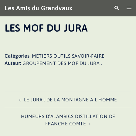
Aller
Les Amis du Grandvaux
Recherche
Ouv
au
le
contenu
me
LES MOF DU JURA
Catégories:
METIERS OUTILS SAVOIR-FAIRE
Auteur:
GROUPEMENT DES MOF DU JURA .
Navigation
LE JURA : DE LA MONTAGNE A L’HOMME
d’article
HUMEURS D’ALAMBICS DISTILLATION DE
FRANCHE COMTE