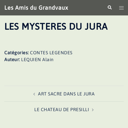
Aller
Les Amis du Grandvaux
Recherche
Ouv
au
le
contenu
me
LES MYSTERES DU JURA
Catégories:
CONTES LEGENDES
Auteur:
LEQUIEN Alain
Navigation
ART SACRE DANS LE JURA
d’article
LE CHATEAU DE PRESILLI