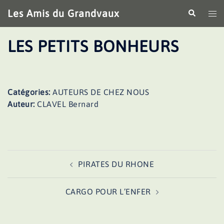
Aller
Les Amis du Grandvaux
Recherche
Ouv
au
le
contenu
me
LES PETITS BONHEURS
Catégories:
AUTEURS DE CHEZ NOUS
Auteur:
CLAVEL Bernard
Navigation
PIRATES DU RHONE
d’article
CARGO POUR L’ENFER