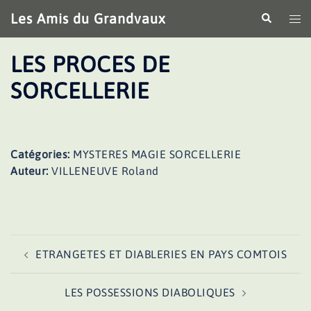
Aller
Les Amis du Grandvaux
Recherche
Ouv
au
le
contenu
me
LES PROCES DE
SORCELLERIE
Catégories:
MYSTERES MAGIE SORCELLERIE
Auteur:
VILLENEUVE Roland
Navigation
ETRANGETES ET DIABLERIES EN PAYS COMTOIS
d’article
LES POSSESSIONS DIABOLIQUES