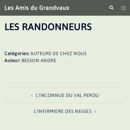
Aller
Les Amis du Grandvaux
Recherche
Ouv
au
le
contenu
me
LES RANDONNEURS
Catégories:
AUTEURS DE CHEZ NOUS
Auteur:
BESSON ANDRE
Navigation
L’INCONNUE DU VAL PERDU
d’article
L’INFIRMIERE DES NEIGES