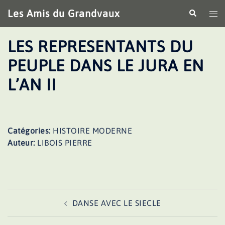
Aller
Les Amis du Grandvaux
Recherche
Ouv
au
le
contenu
me
LES REPRESENTANTS DU
PEUPLE DANS LE JURA EN
L’AN II
Catégories:
HISTOIRE MODERNE
Auteur:
LIBOIS PIERRE
Navigation
DANSE AVEC LE SIECLE
d’article