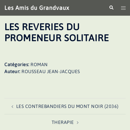
Aller
Les Amis du Grandvaux
Recherche
Ouv
au
le
contenu
me
LES REVERIES DU
PROMENEUR SOLITAIRE
Catégories:
ROMAN
Auteur:
ROUSSEAU JEAN-JACQUES
Navigation
LES CONTREBANDIERS DU MONT NOIR (2036)
d’article
THERAPIE