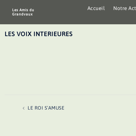
Aller
Accueil
Notre Act
au
Les Amis du
Grandvaux
contenu
LES VOIX INTERIEURES
Navigation
LE ROI S’AMUSE
d’article