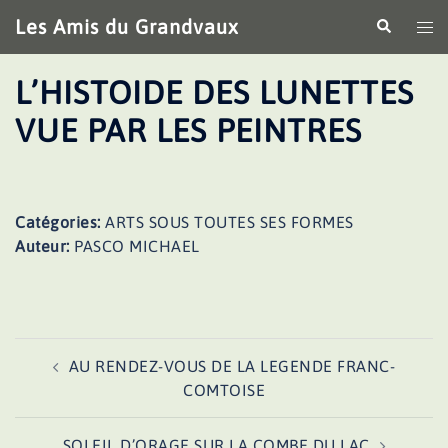
Aller
Les Amis du Grandvaux
Recherche
Ouv
au
le
contenu
me
L’HISTOIDE DES LUNETTES
VUE PAR LES PEINTRES
Catégories:
ARTS SOUS TOUTES SES FORMES
Auteur:
PASCO MICHAEL
Navigation
AU RENDEZ-VOUS DE LA LEGENDE FRANC-
d’article
COMTOISE
SOLEIL D’ORAGE SUR LA COMBE DU LAC