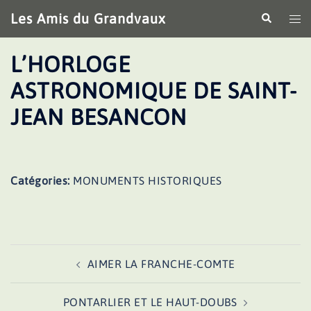
Aller
Les Amis du Grandvaux
Recherche
Ouv
au
le
contenu
me
L’HORLOGE
ASTRONOMIQUE DE SAINT-
JEAN BESANCON
Catégories:
MONUMENTS HISTORIQUES
Navigation
AIMER LA FRANCHE-COMTE
d’article
PONTARLIER ET LE HAUT-DOUBS