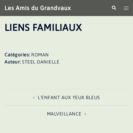
Aller
Les Amis du Grandvaux
Recherche
Ouv
au
le
contenu
me
LIENS FAMILIAUX
Catégories:
ROMAN
Auteur:
STEEL DANIELLE
Navigation
L’ENFANT AUX YEUX BLEUS
d’article
MALVEILLANCE