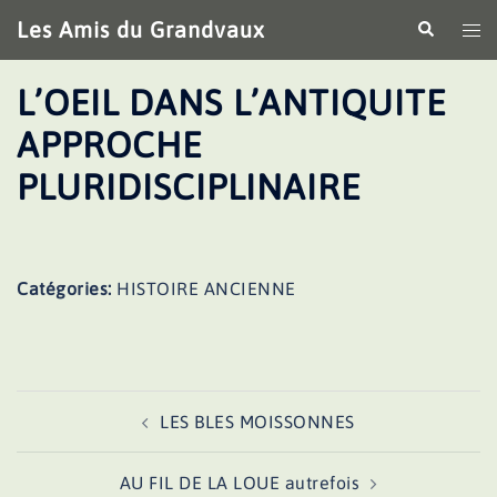
Aller
Les Amis du Grandvaux
Recherche
Ouv
au
le
contenu
me
L’OEIL DANS L’ANTIQUITE
APPROCHE
PLURIDISCIPLINAIRE
Catégories:
HISTOIRE ANCIENNE
Navigation
LES BLES MOISSONNES
d’article
AU FIL DE LA LOUE autrefois