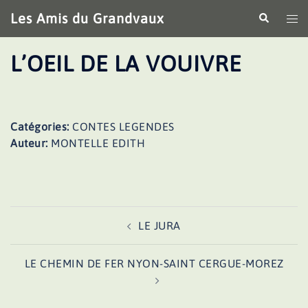
Aller
Les Amis du Grandvaux
Recherche
Ouv
au
le
contenu
me
L’OEIL DE LA VOUIVRE
Catégories:
CONTES LEGENDES
Auteur:
MONTELLE EDITH
Navigation
LE JURA
d’article
LE CHEMIN DE FER NYON-SAINT CERGUE-MOREZ