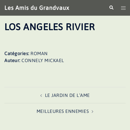
Aller
Les Amis du Grandvaux
Recherche
Ouv
au
le
contenu
me
LOS ANGELES RIVIER
Catégories:
ROMAN
Auteur:
CONNELY MICKAEL
Navigation
LE JARDIN DE L’AME
d’article
MEILLEURES ENNEMIES